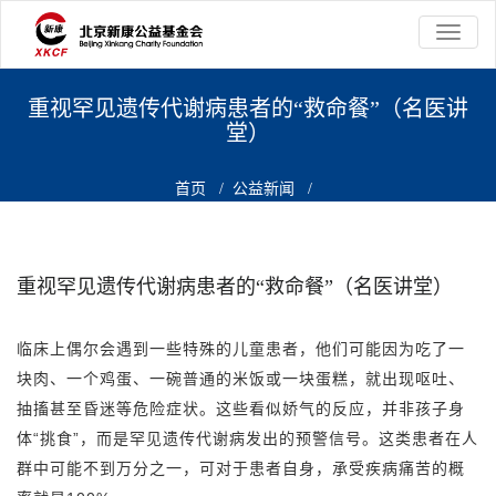
切
换
导
航
重视罕见遗传代谢病患者的“救命餐”（名医讲
堂）
首页
/
公益新闻
/
重视罕见遗传代谢病患者的“救命餐”（名医讲堂）
重视罕见遗传代谢病患者的“救命餐”（名医讲堂）
临床上偶尔会遇到一些特殊的儿童患者，他们可能因为吃了一
块肉、一个鸡蛋、一碗普通的米饭或一块蛋糕，就出现呕吐、
抽搐甚至昏迷等危险症状。这些看似娇气的反应，并非孩子身
体“挑食”，而是罕见遗传代谢病发出的预警信号。这类患者在人
群中可能不到万分之一，可对于患者自身，承受疾病痛苦的概