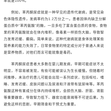
率就是100%。
例如，苯丙酮尿症就是一种罕见的遗传代谢病，是常见染
色体隐性遗传，发病率约为1.2万分之一。患者因体内缺乏分解
蛋白质中“苯丙氨酸”的酶，一旦多吃了富含蛋白质的食物，食物
里的苯丙氨酸就会在体内堆积，像毒素一样损伤大脑，导致智
力发育迟缓、癫痫。简单来说，这种代谢病就是身体处理某些
营养素的能力失效了，日常食物里的特定成分对于普通人来说
是营养物质，对他们而言可能就像是毒药。
苯丙酮尿症患者大多数在婴儿期发病，早期可能症状不太
明显，不容易被发现，有些可能被误认为生长缓慢。但随着时
间推移，未治疗的患儿可能会出现一系列症状，包括呕吐、嗜
睡、发育迟缓、皮肤问题以及尿液和汗液带有鼠尿味等。苯丙
氨酸这种有害成分在体内持续堆积，会损伤大脑、肝脏、肾脏
等重要器官，导致智力低下、器官功能衰竭等不可逆后果。为
避免这样的悲剧，早期筛查和干预尤为重要。