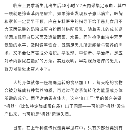
临床上要求新生儿出生后48小时至7天内采集足跟血，其中
一项就是筛查苯丙酮尿症。如果筛查发现孩子患此病症，医院
和家长一定要早干预。应在专科医生的指导下给予患儿食用不
含苯丙氨酸的奶粉或蛋白粉同时搭配母乳，随着患儿的成长逐
渐添加低蛋白质米面及适量蔬菜、水果。同时检测血液中苯丙
氨酸的水平，及时调整饮食，既满足患儿所需能量与营养的需
求，又不会让有害成分堆积。早发现、早诊断、早治疗，是应
对苯丙酮尿症最好的方法。实践表明，早期规范治疗的患儿，
智力可接近正常人水平。
人的身体就像一座精确运转的食品加工厂，每天吃的食物
会被分解成各种营养物质，再通过代谢系统转化为能量或身体
所需的成分。而代谢病患者体内，这座“加工厂”里的某台关键
“机器”（比如特定酶或蛋白质）出了问题——可能是“机器”没生
产出来，也可能是“机器”运转失灵。
目前，在上千种遗传代谢类罕见病中，只有少部分类别有