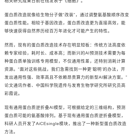
相关研究成果日前在线发表于《细胞》。
蛋白质改造就像给生物分子做“改装”，通过调整氨基酸顺序改变
蛋白质性能。相较于基因改造，蛋白质改造更为直接高效，能
够快速获得自然界历经百万年进化才可能产生的特性。
然而，现有的蛋白质改造技术存在明显短板：传统方法高度依
赖专家经验，耗时长、成本高；而新兴的AI预测技术需要为每
种蛋白质单独训练专用模型，不仅通用性差，还特别消耗计算
资源。“面对这些挑战，我们急需找到一种更‘聪明’的办法，开
发出通用性强、效率高且不依赖昂贵算力的新型AI解决方案。”
论文通讯作者、中国科学院遗传与发育生物学研究所研究员高
彩霞说。
现有通用蛋白质逆折叠AI模型，可根据给定的三维结构，预测
蛋白质可能的氨基酸排列。基于现有通用蛋白质逆折叠模型，
科研人员开发了AiCEsingle模块，推出了一种新型蛋白质改造
方法。