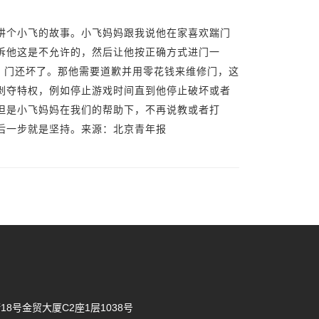
讲个小飞的故事。小飞妈妈跟我说他在家喜欢踹门
诉他这是不允许的，然后让他按正确方式进门一
，门还坏了。那他需要道歉并用零花钱来维修门，这
剥夺特权，例如停止游戏时间直到他停止破坏或者
但是小飞妈妈在我们的帮助下，不再说教或者打
后一步就是坚持。来源：北京青年报
8号金贸大厦C2座1层1038号