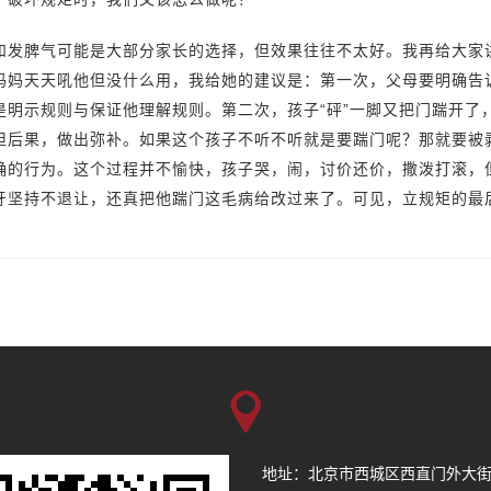
和发脾气可能是大部分家长的选择，但效果往往不太好。我再给大家
妈妈天天吼他但没什么用，我给她的建议是：第一次，父母要明确告
是明示规则与保证他理解规则。第二次，孩子“砰”一脚又把门踹开了
担后果，做出弥补。如果这个孩子不听不听就是要踹门呢？那就要被
确的行为。这个过程并不愉快，孩子哭，闹，讨价还价，撒泼打滚，
牙坚持不退让，还真把他踹门这毛病给改过来了。可见，立规矩的最
地址：北京市西城区西直门外大街1