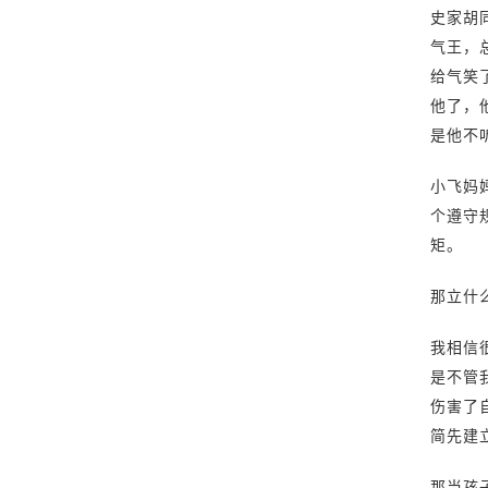
史家胡
气王，
给气笑
他了，
是他不
小飞妈
个遵守
矩。
那立什
我相信
是不管
伤害了
简先建
那当孩