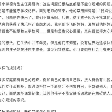
同小学德育副主任吴丽梅：这些问题归根结底都是不能守规矩的问题
总是不能遵守学校纪律。面对老师的管束，他的常用辩词是：“我妈说
了，问题是你快乐了，我们不快乐啊。后来，这个孩子因为干扰其他
他真的获得了快乐吗？我想未必。我见到小飞的妈妈，没想到他妈妈
听我也不能跟着去学校啊……但是和您也说心里话，其实我觉得太守
妈的想法，在生活中并不鲜见。但是他们不知道，没有边界地追求快
规则的孩子能在秩序中成长，减少犯错成本。小飞要想在社会上有更好
么样的规矩呢？
很多家庭都有自己的规矩，例如自己的事情自己做，接人待物有礼貌
我们立什么规矩，都必须坚持一个原则：不伤害自己，不妨碍他人。
自己，而他破坏课堂纪律，让其他孩子不能安静听课就是在妨碍他人。
立守规矩的意识。
子破坏规矩时，我们又该怎么做呢？