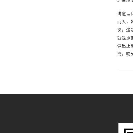
讲道理
而入，
次，这
就是承
做出正
骂，咬