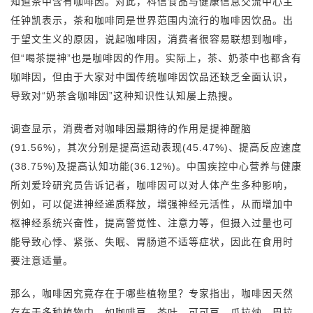
知道茶中含有咖啡因。对此，科信食品与健康信息交流中心主
任钟凯表示，茶和咖啡同是世界范围内流行的咖啡因饮品。出
于望文生义的原因，说起咖啡因，消费者很容易联想到咖啡，
但“喝茶提神”也是咖啡因的作用。实际上，茶、奶茶中也都含有
咖啡因，但由于大家对中国传统咖啡因饮品还缺乏全面认识，
导致对“奶茶含咖啡因”这种知识性认知屡上热搜。
调查显示，消费者对咖啡因最期待的作用是提神醒脑
(91.56%)，其次分别是提高运动表现(45.47%)、提高反应速度
(38.75%)及提高认知功能(36.12%)。中国疾控中心营养与健康
所刘爱玲研究员告诉记者，咖啡因可以对人体产生多种影响，
例如，可以促进神经递质释放，增强神经元活性，从而增加中
枢神经系统兴奋性，提高警觉性、注意力等，但摄入过量也可
能导致心悸、紧张、失眠、胃肠道不适等症状，因此在食用时
要注意适量。
那么，咖啡因究竟存在于哪些植物里？专家指出，咖啡因天然
存在于多种植物中，如咖啡豆、茶叶、可可豆、瓜拉纳、巴拉