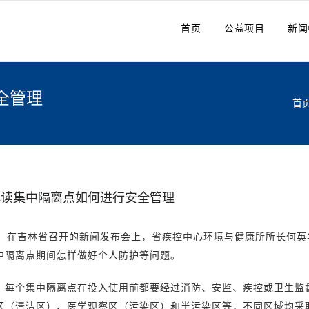
首页
公益项目
新闻
全管理
首
解读集中隔离点如何进行安全管理
日，在吉林省召开的新闻发布会上，省疾控中心环境与健康所所长何
中隔离点期间怎样做好个人防护等问题。
，每个集中隔离点在投入使用前都要经过消防、安监、疾控或卫生监督
区（清洁区）、医学观察区（污染区）和半污染区等，不同区域均采取