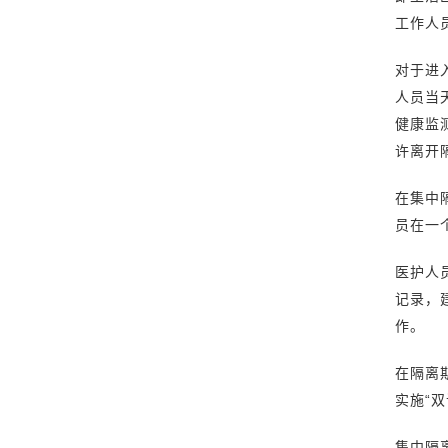
工作人
对于进
人员当
健康监
许离开
在集中
员在一
医护人
记录，
作。
在隔离
实施“
集中隔