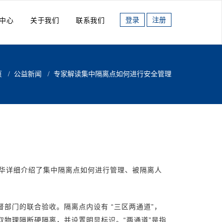
登录
注册
中心
关于我们
联系我们
页
/
公益新闻
/
专家解读集中隔离点如何进行安全管理
英华详细介绍了集中隔离点如何进行管理、被隔离人
部门的联合验收。隔离点内设有 “三区两通道”，
物理隔断硬隔离，并设置明显标识。“两通道”是指