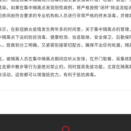
感染。如果在集中隔离点发现阳性病例，将严格按照“闭环”转运流程
的房间由符合要求的专业机构和人员进行非常严格的终末消毒，并做
表示，在新冠肺炎疫情发生两年多的时间里，关于集中隔离点的管理
中隔离点下设的防控消毒、健康检测、信息联络、安全保卫、后勤保
人，既做到分工明确，又紧密衔接密切配合，确保不出任何纰漏，隔
说，被隔离人员在集中隔离点期间应听从安排，在开门取餐、采集核
在走廊中散步等行为是绝对禁止的。同时提高免疫功能，尤其在隔离
些活动，这些都可以增强抵抗力，有利于抵抗病毒。