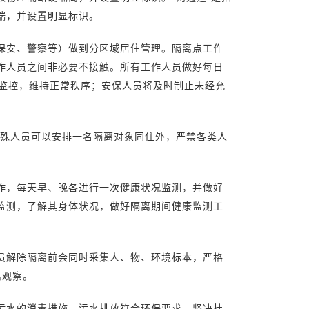
端，并设置明显标识。
保安、警察等）做到分区域居住管理。隔离点工作
作人员之间非必要不接触。所有工作人员做好每日
时监控，维持正常秩序；安保人员将及时制止未经允
特殊人员可以安排一名隔离对象同住外，严禁各类人
作，每天早、晚各进行一次健康状况监测，并做好
监测，了解其身体状况，做好隔离期间健康监测工
员解除隔离前会同时采集人、物、环境标本，严格
离观察。
污水的消毒措施，污水排放符合环保要求，坚决杜