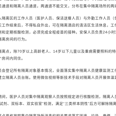
员通道和隔离人员通道，两通道不能交叉，分布在集中隔离场所的两
入隔离区的工作人员（医护人员、保洁送餐人员）与外勤工作人员（
天工作结束后，不得私自外出，可在隔离酒店的清洁区生活休息，工
测和定期核酸检测，必须完成全程疫苗的接种。安保人员负责24小
隔离房间的行为。
隔离点，除70岁以上高龄老人、14岁以下儿童以及重病需要照料的
个房间内同住。
员会登记所有隔离对象基本情况，全面落实集中隔离人员健康监测工
建立隔离人员台账。使用微信视频等新技术手段对隔离人员开展体温
期间，医护人员对集中隔离观察人员按照规定进行核酸检测，隔离人
双试剂、双标本、双实验室”检测，满足“三类样本阴性”后方可解除隔
离点严格按照集中隔离场所消毒的相关要求落实环境、垃圾、粪便、