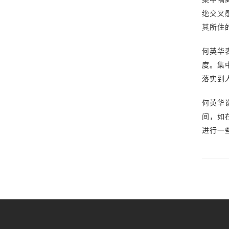
绝交叉
其所住
何英华
度。集
落实到
何英华
间，如
进行一