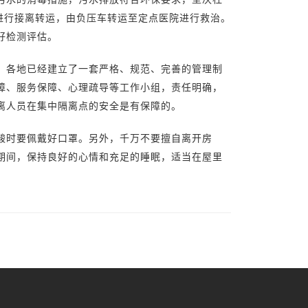
进行接离转运，由负压车转运至定点医院进行救治。
好检测评估。
，各地已经建立了一套严格、规范、完善的管理制
障、服务保障、心理疏导等工作小组，责任明确，
离人员在集中隔离点的安全是有保障的。
酸时要佩戴好口罩。另外，千万不要擅自离开房
期间，保持良好的心情和充足的睡眠，适当在屋里