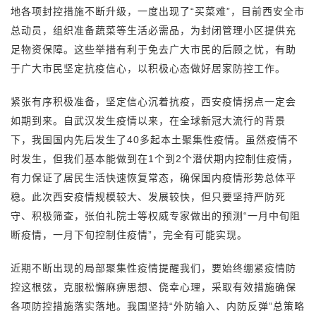
地各项封控措施不断升级，一度出现了“买菜难”，目前西安全市
总动员，组织准备蔬菜等生活必需品，为封闭管理小区提供充
足物资保障。这些举措有利于免去广大市民的后顾之忧，有助
于广大市民坚定抗疫信心，以积极心态做好居家防控工作。
紧张有序积极准备，坚定信心沉着抗疫，西安疫情拐点一定会
如期到来。自武汉发生疫情以来，在全球新冠大流行的背景
下，我国国内先后发生了40多起本土聚集性疫情。虽然疫情不
时发生，但我们基本能做到在1个到2个潜伏期内控制住疫情，
有力保证了居民生活快速恢复常态，确保国内疫情形势总体平
稳。此次西安疫情规模较大、发展较快，但只要坚持严防死
守、积极筛查，张伯礼院士等权威专家做出的预测“一月中旬阻
断疫情，一月下旬控制住疫情”，完全有可能实现。
近期不断出现的局部聚集性疫情提醒我们，要始终绷紧疫情防
控这根弦，克服松懈麻痹思想、侥幸心理，采取有效措施确保
各项防控措施落实落地。我国坚持“外防输入、内防反弹”总策略