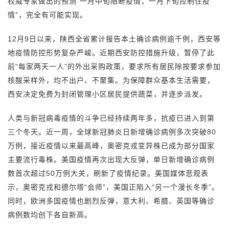
权威专家做出的预测“一月中旬阻断疫情，一月下旬控制住疫
情”，完全有可能实现。
12月9日以来，陕西全省累计报告本土确诊病例逾千例，西安等
地疫情防控形势复杂严峻。近期西安防控措施升级，暂停了此
前“每家两天一人”的外出采购政策，要求所有居民除按要求参加
核酸采样外，均不出户、不聚集。为保障群众基本生活需要，
西安决定免费为封闭管理小区居民提供蔬菜，并逐步派发。
人类与新冠病毒疫情的斗争已经持续两年多，抗疫已进入到第
三个冬天。近一周，全球新冠肺炎日新增确诊病例多次突破80
万例，接近疫情以来最高峰，奥密克戎变异株已成为部分国家
主要流行毒株。美国疫情再次出现大反弹，单日新增确诊病例
数首次超过50万例大关，刷新了疫情纪录。美国媒体悲观表
示，奥密克戎和德尔塔“会师”，美国正陷入“另一个漫长冬季”。
同时，欧洲多国疫情也剧烈反弹，意大利、希腊、英国等确诊
病例数均创下各自新高。