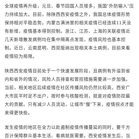
全球疫情再升级，元旦、春节回国人员增多，我国“外防输入”压
力持续加大。目前，除陕西西安疫情之外，我国总体疫情形势
保持相对平稳态势。内蒙古满洲里的相关疫情已经连续11天没
有新增，疫情基本得到控制。浙江、江苏、上海的关联疫情近
几天新增散发病例均在集中隔离点发现，疫情风险也基本控
制。近日，云南昆明、西双版纳出现相关本土病例，目前来看
疫情较为局限。
陕西西安疫情目前处于一个快速发展阶段，且病例有外溢到省
内和省外的情况，风险人员排查和管控措施需要进一步加强。
当前，相关地区后续疫情在社区传播风险仍然比较高，西安广
大市民平时足不出户，按时参与核酸检测，就是对疫情防控最
大的贡献。只有减少人员流动，让城市“慢”下来，疫情拐点才能
来得更快些。
发生疫情的地区在全力以赴遏制疫情传播蔓延的同时，要千方
百计保障群众基本生活、看病就医需要。西安疫情发生后，当