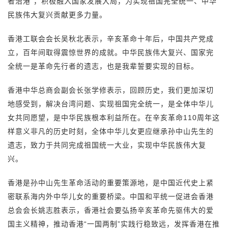
者治港”，积极融入国家发展大局，为实现祖国完全统一、中华
民族伟大复兴贡献更多力量。
香港工联会会长吴秋北表示，辛亥革命十年后，中国共产党成
立，百年间取得震惊世界的成就。中华民族伟大复兴、国家完
全统一是革命先行者的遗志，也是我辈誓要实现的目标。
香港中华总商会副会长张学修表示，回顾历史，我们更加深切
地感受到，解决台湾问题、实现祖国完全统一，是全体中华儿
女共同愿望，是中华民族根本利益所在。在辛亥革命110周年这
样意义非凡的历史时刻，全体中华儿女更应继承孙中山先生的
遗志，致力于共同完成祖国统一大业，实现中华民族伟大复
兴。
香港是孙中山先生革命活动的重要策源地，是中国近代史上紧
密联系海内外中华儿女的重要桥梁。中国和平统一促进会香港
总会会长姚志胜表示，香港社会要弘扬辛亥革命先驱伟大的爱
国主义精神，推动香港“一国两制”实践行稳致远，发挥香港在推