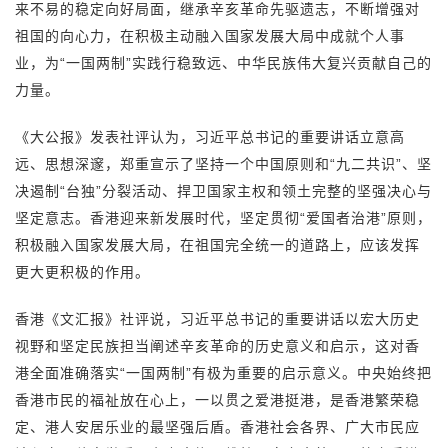
来不易的稳定向好局面，继承辛亥革命先驱遗志，不断增强对
祖国的向心力，在积极主动融入国家发展大局中成就个人事
业，为“一国两制”实践行稳致远、中华民族伟大复兴贡献自己的
力量。
《大公报》发表社评认为，习近平总书记的重要讲话立意高
远、思想深邃，郑重宣示了坚持一个中国原则和“九二共识”、坚
决遏制“台独”分裂活动、捍卫国家主权和领土完整的坚强决心与
坚定意志。香港迎来新发展时代，坚定贯彻“爱国者治港”原则，
积极融入国家发展大局，在祖国完全统一的道路上，应该发挥
更大更积极的作用。
香港《文汇报》社评说，习近平总书记的重要讲话以宏大历史
视野和坚定民族担当阐述辛亥革命的历史意义和启示，这对香
港全面准确落实“一国两制”有极为重要的启示意义。中央始终把
香港市民的福祉放在心上，一以贯之爱港挺港，是香港繁荣稳
定、港人安居乐业的最坚强后盾。香港社会各界、广大市民应