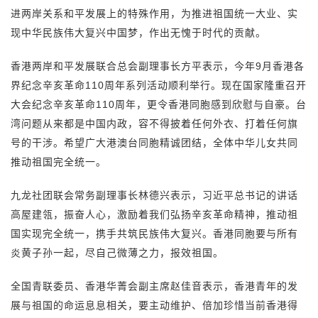
进两岸关系和平发展上的特殊作用，为推进祖国统一大业、实
现中华民族伟大复兴中国梦，作出无愧于时代的贡献。
香港两岸和平发展联合总会副理事长方平表示，今年9月香港各
界纪念辛亥革命110周年系列活动顺利举行。现在国家隆重召开
大会纪念辛亥革命110周年，更令香港同胞感到欣慰与自豪。台
湾问题从来都是中国内政，容不得披着任何外衣、打着任何旗
号的干涉。希望广大港澳台同胞精诚团结，全体中华儿女共同
推动祖国完全统一。
九龙社团联会常务副理事长林德兴表示，习近平总书记的讲话
高屋建瓴，振奋人心，激励着我们弘扬辛亥革命精神，推动祖
国实现完全统一，携手共筑民族伟大复兴。香港同胞要与所有
炎黄子孙一起，尽自己微薄之力，报效祖国。
全国青联委员、香港华菁会副主席赵佳音表示，香港青年的发
展与祖国的命运息息相关，要主动维护、倍加珍惜当前香港得