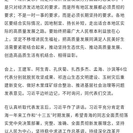
是只对经济发达地区的要求，而是所有地区发展都必须贯彻的
要求；不是一时一事的要求，而是必须长期坚持的要求。各地
区要结合实际情况，因地制宜、扬长补短，走出适合本地区实
际的高质量发展之路。要始终把最广大人民根本利益放在心
上，坚定不移增进民生福祉，把高质量发展同满足人民美好生
活需要紧密结合起来，推动坚持生态优先、推动高质量发展、
创造高品质生活有机结合、相得益彰。
会上，王建军、阿生青、孔庆菊、扎西多杰、孟海、沙沨等6位
代表分别就脱贫攻坚成果、祁连山生态文明建设、玉树灾后重
建新变化、做好木里煤矿综合整治、推进基层社会治理等问题
发表意见。习近平边听边记，不时询问，同代表们交流。
在认真听取代表发言后，习近平作了讲话。习近平充分肯定青
海一年来工作和“十三五”时期发展，希望青海的同志全面贯彻落
实党中央决策部署，完整、准确、全面贯彻新发展理念，坚持
以人民为中心，坚持稳中求进工作总基调，持续深化改革开