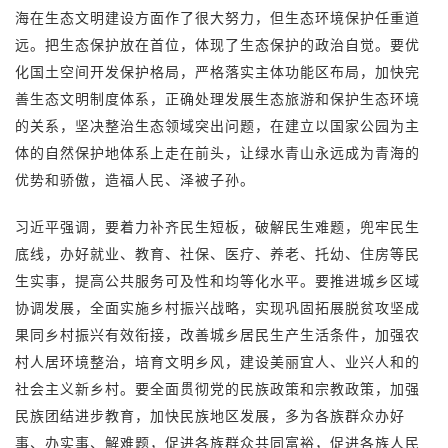
海在生态文明建设方面作了很大努力，但生态环境保护任重道
远。把生态保护放在首位，体现了生态保护的政治自觉。要优
化国土空间开发保护格局，严格落实主体功能区布局，加快完
善生态文明制度体系，正确处理发展生态旅游和保护生态环境
的关系，坚决整治生态领域突出问题，在建立以国家公园为主
体的自然保护地体系上走在前头，让绿水青山永远成为青海的
优势和骄傲，造福人民、泽被子孙。
习近平强调，要着力补齐民生短板，破解民生难题，兜牢民生
底线，办好就业、教育、社保、医疗、养老、托幼、住房等民
生实事，提高公共服务可及性和均等化水平。要推进城乡区域
协调发展，全面实施乡村振兴战略，实现巩固拓展脱贫攻坚成
果同乡村振兴有效衔接，改善城乡居民生产生活条件，加强农
村人居环境整治，培育文明乡风，建设美丽宜人、业兴人和的
社会主义新乡村。要全面贯彻党的民族政策和宗教政策，加强
民族团结进步教育，加快民族地区发展，多为各族群众办好
事、办实事、解难题，促进各族群众共同富裕，促进各族人民