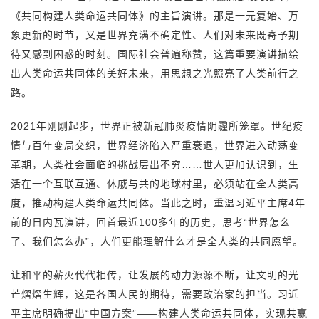
《共同构建人类命运共同体》的主旨演讲。那是一元复始、万
象更新的时节，又是世界充满不确定性、人们对未来既寄予期
待又感到困惑的时刻。国际社会普遍称赞，这篇重要演讲描绘
出人类命运共同体的美好未来，用思想之光照亮了人类前行之
路。
2021年刚刚起步，世界正被新冠肺炎疫情阴霾所笼罩。世纪疫
情与百年变局交织，世界经济陷入严重衰退，世界进入动荡变
革期，人类社会面临的挑战层出不穷……世人更加认识到，生
活在一个互联互通、休戚与共的地球村里，必须站在全人类高
度，推动构建人类命运共同体。当此之时，重温习近平主席4年
前的日内瓦演讲，回首最近100多年的历史，思考“世界怎么
了、我们怎么办”，人们更能理解什么才是全人类的共同愿望。
让和平的薪火代代相传，让发展的动力源源不断，让文明的光
芒熠熠生辉，这是各国人民的期待，需要政治家的担当。习近
平主席明确提出“中国方案”——构建人类命运共同体，实现共赢