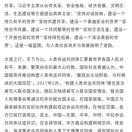
共享。习近平主席从伙伴关系、安全格局、经济发展、文明交
流、生态建设等方面提出具体主张：“坚持对话协商，建设一个
持久和平的世界”“坚持共建共享，建设一个普遍安全的世界”“坚
持合作共赢，建设一个共同繁荣的世界”“坚持交流互鉴，建设一
个开放包容的世界”“坚持绿色低碳，建设一个清洁美丽的世
界”。这是一幅蓝图，为人类社会进步与发展指明了道路。
大道之行，天下为公。人类命运共同体汇聚着世界各国人民对
和平、发展、繁荣向往的最大公约数。国际社会普遍认为，中
国倡导并推动构建人类命运共同体，“展现出主动积极、与时俱
进的大国风范”。2017年2月，“构建人类命运共同体”理念首次
被写入联合国决议，随后又陆续被写入联合国安理会、联合国
人权理事会等通过的多份联合国决议。在国家层面，中国正与
越来越多的友好伙伴构建起双边命运共同体。在地区范围，各
方已就打造周边、亚太、中国—东盟、中非、中阿、中拉命运
共同体达成共识。在全球领域，中方倡议构建网络空间、核安
全、海洋等命运共同体和人类卫生健康共同体，得到国际社会