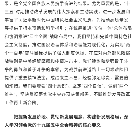
果，是全党全国各族人民携手奋进的结果。尤为重要的是，“十
三五”时期推动改革发展的伟大探索和生动实践，进一步发展和
丰富了习近平新时代中国特色社会主义思想，为推动高质量发
展提供了根本遵循和科学指引；在统筹推进“五位一体”总体布局
和协调推进“四个全面”战略布局中，我们坚持和完善中国特色社
会主义制度，推进国家治理体系和治理能力现代化，为实现“两
个一百年”奋斗目标提供了强大制度保障；在应对内外部风险挑
战特别是中美经贸摩擦和疫情冲击中，我们锤炼和增强敢于斗
争的勇气和善于斗争的本领，为战胜前进道路上一切艰难险阻
提供了重要精神法宝。成绩来之不易，经验弥足珍贵，需要倍
加珍惜。我们要增强“四个意识”、坚定“四个自信”、做到“两个
维护”，坚决贯彻落实党中央各项决策部署，不断推动发展改革
工作再上新台阶。
把握新发展阶段、贯彻新发展理念、构建新发展格局，深
入学习领会党的十九届五中全会精神的核心要义