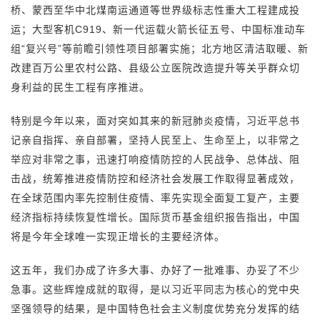
桥、蒙西至华中北煤南运通道等世界级标志性重大工程建成投
运；大型客机C919、新一代运载火箭长征五号、中国标准动车
组“复兴号”等前瞻引领性项目部署实施；北方地区清洁取暖、新
改建百万公里农村公路、县级公立医院改造提升等关乎群众切
身利益的民生工程有序推进。
特别是今年以来，面对突如其来的新冠肺炎疫情，习近平总书
记亲自指挥、亲自部署，坚持人民至上、生命至上，以非常之
举应对非常之事，迅速打响疫情防控的人民战争、总体战、阻
击战，统筹推进疫情防控和经济社会发展工作取得显著成效，
在全球范围内率先控制住疫情、率先实现全面复工复产，主要
经济指标持续恢复性增长。国际货币基金组织报告指出，中国
将是今年全球唯一实现正增长的主要经济体。
这五年，我们办成了许多大事、办好了一批难事、办妥了不少
急事。这些辉煌成就的取得，是以习近平同志为核心的党中央
坚强领导的结果，是中国特色社会主义制度优势充分发挥的结