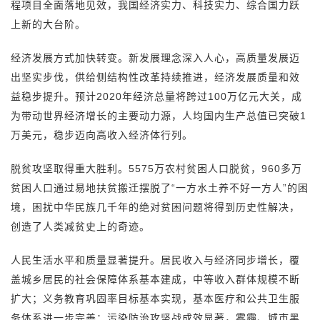
程项目全面落地见效，我国经济实力、科技实力、综合国力跃
上新的大台阶。
经济发展方式加快转变。新发展理念深入人心，高质量发展迈
出坚实步伐，供给侧结构性改革持续推进，经济发展质量和效
益稳步提升。预计2020年经济总量将跨过100万亿元大关，成
为带动世界经济增长的主要动力源，人均国内生产总值已突破1
万美元，稳步迈向高收入经济体行列。
脱贫攻坚取得重大胜利。5575万农村贫困人口脱贫，960多万
贫困人口通过易地扶贫搬迁摆脱了“一方水土养不好一方人”的困
境，困扰中华民族几千年的绝对贫困问题将得到历史性解决，
创造了人类减贫史上的奇迹。
人民生活水平和质量显著提升。居民收入与经济同步增长，覆
盖城乡居民的社会保障体系基本建成，中等收入群体规模不断
扩大；义务教育巩固率目标基本实现，基本医疗和公共卫生服
务体系进一步完善；污染防治攻坚战成效显著，雾霾、城市黑