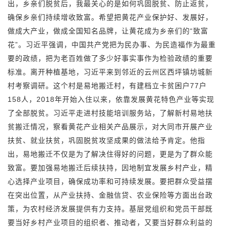
出，乡亲们脱贫后，我最关心的是如何巩固脱贫、防止返贫，
确保乡亲们持续增收致富。希望把黄花产业保护好、发展好，
做成大产业，做成全国知名品牌，让黄花成为乡亲们的“致富
花”。习近平强调，中国共产党把为民办事、为民造福作为最重
要的政绩，把为老百姓做了多少好事实事作为检验政绩的重要
标准。离开种植基地，习近平来到邻近的云州区西坪镇坊城新
村考察调研。这个村是易地搬迁村，有建档立卡贫困户77户
158人，2018年开始入住以来，依靠发展黄花特色产业等实现
了全部脱贫。习近平走进村技能培训服务站，了解新村易地扶
贫搬迁情况，察看黄花产业相关产品展示，对大同市开展产业
扶贫、就业扶贫，巩固脱贫攻坚成果的做法给予肯定。他指
出，易地搬迁不仅是为了解决住得好的问题，更是为了群众能
致富。要加强易地搬迁后续扶持，因地制宜发展乡村产业，精
心选择产业项目，确保成功率和可持续发展。要把群众受益摆
在突出位置，从产业扶持、金融信贷、农业保险等方面出台政
策，为农村经济发展提供有力支持。基层党组织和党员干部既
要当好乡村产业项目的组织者、推动者，又要当好群众利益的