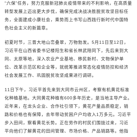
“六保”任务，努力克服新冠肺炎疫情带来的不利影响，在高质量
转型发展上迈出更大步伐，确保完成决战决胜脱贫攻坚目标任
务，全面建成小康社会，乘势而上书写山西践行新时代中国特
色社会主义的新篇章。
初夏时节，三晋大地山峦叠翠，万物勃发。5月11日至12日，
习近平在山西省委书记楼阳生和省长林武陪同下，先后来到大
同、太原等地，深入农业产业基地、移民新村、文物保护单
位、改革示范区和企业等，就统筹推进常态化疫情防控和经济
社会发展工作、巩固脱贫攻坚成果进行调研。
11日下午，习近平首先来到大同市云州区，考察有机黄花标准
化种植基地。大同黄花种植有600多年历史，是当地主导产业。
近年来，在龙头企业、合作社引领下，黄花产量品质稳定，销
路和价格也有保障，去年带动贫困户户均收入1万多元。习近平
步入田间，察看黄花长势。正在劳作的村民们围拢过来，习近
平向他们了解黄花的田间管理、市场价格、产品销路等。他指