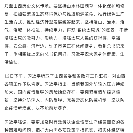
乃至山西历史文化传承。要坚持山水林田湖草一体化保护和修
复，把加强流域生态环境保护与推进能源革命、推行绿色生产
生活方式、推动经济转型发展统筹起来，坚持治山、治水、治
气、治城一体推进，持续用力，再现“锦绣太原城”的盛景，不断
增强太原的吸引力、影响力，增强太原人民的获得感、幸福
感、安全感。河岸边，许多市民正在休闲健身，看到总书记来
了，争相围拢上来向总书记问好。习近平祝大家身体健康、生
活愉快。
12日下午，习近平听取了山西省委和省政府工作汇报，对山西
各项工作予以肯定。习近平指出，当前我国外防输入压力持续
加大，国内疫情反弹的风险始终存在。要绷紧疫情防控这根
弦，坚持外防输入、内防反弹，完善常态化防控机制，坚决防
止疫情新燃点，决不能前功尽弃。
习近平强调，要更加及时有效解决企业恢复生产经营面临的各
种困难和问题，把扩大内需各项政策举措抓实，把实体经济特