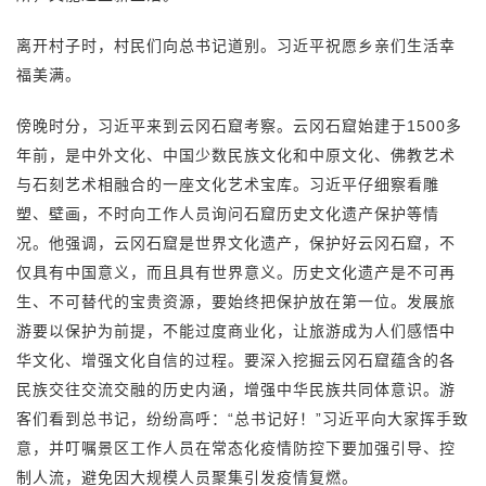
离开村子时，村民们向总书记道别。习近平祝愿乡亲们生活幸
福美满。
傍晚时分，习近平来到云冈石窟考察。云冈石窟始建于1500多
年前，是中外文化、中国少数民族文化和中原文化、佛教艺术
与石刻艺术相融合的一座文化艺术宝库。习近平仔细察看雕
塑、壁画，不时向工作人员询问石窟历史文化遗产保护等情
况。他强调，云冈石窟是世界文化遗产，保护好云冈石窟，不
仅具有中国意义，而且具有世界意义。历史文化遗产是不可再
生、不可替代的宝贵资源，要始终把保护放在第一位。发展旅
游要以保护为前提，不能过度商业化，让旅游成为人们感悟中
华文化、增强文化自信的过程。要深入挖掘云冈石窟蕴含的各
民族交往交流交融的历史内涵，增强中华民族共同体意识。游
客们看到总书记，纷纷高呼：“总书记好！”习近平向大家挥手致
意，并叮嘱景区工作人员在常态化疫情防控下要加强引导、控
制人流，避免因大规模人员聚集引发疫情复燃。