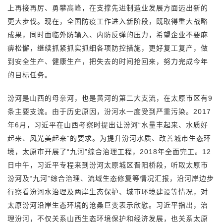
上再接再厉、勇攀高峰，在支撑先进制造业发展方面迈出新的
更大步伐。现在，全国防疫工作进入新阶段，既取得重大战略
成果，同时面临外防输入、内防反弹的压力，希望企业不要麻
痹松懈，继续抓紧抓实抓细各项防控措施，更好复工复产，做
到安全生产、健康生产，把失去的时间抢回来，努力完成今年
的目标任务。
汾河是山西的母亲河，也是黄河的第二大支流，在太原市区有9
条主要支流。由于历史原因，汾河水一度受到严重污染。2017
年6月，习近平在山西考察时提出让汾河“水量丰起来、水质好
起来、风光美起来”的要求。为提升汾河水质、改善城市生态环
境，太原市开展了“九河”综合治理工程，2018年全面完工。12
日中午，习近平专程来到汾河太原城区晋阳桥段，听取太原市
汾河及“九河”综合治理、流域生态修复等情况汇报，沿河岸边步
行察看汾河水治理及两岸生态保护、城市环境建设等情况，对
太原汾河沿岸生态环境的沧桑巨变表示欣慰。习近平指出，治
理汾河，不仅关系山西生态环境保护和经济发展，也关系太原