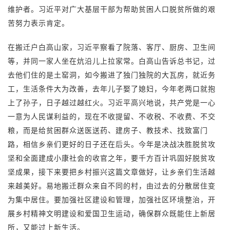
维护者。习近平对广大基层干部为帮助贫困人口脱贫所做的艰
苦努力表示肯定。
在搬迁户白高山家，习近平察看了院落、客厅、厨房、卫生间
等，并同一家人坐在炕沿儿上拉家常。白高山告诉总书记，过
去他们住的是土窑洞，如今搬进了独门独院的大瓦房，就近务
工，生活条件大为改善，去年儿子娶了媳妇，今年老两口就抱
上了孙子，日子越过越红火。习近平高兴地说，共产党是一心
一意为人民谋利益的，现在不收提留、不收税、不收费、不交
粮，而是给贫困群众送医送药、建房子、教技术、找致富门
路，相信乡亲们更好的日子还在后头。今年是决战决胜脱贫攻
坚和全面建成小康社会的收官之年，要千方百计巩固好脱贫攻
坚成果，接下来要把乡村振兴这篇文章做好，让乡亲们生活越
来越美好。易地搬迁群众来自不同的村，由过去的分散居住变
为集中居住。要加强社区建设和管理，加强社区环境整治，开
展乡村精神文明建设和爱国卫生运动，确保群众既能住上新居
所，又能过上新生活。