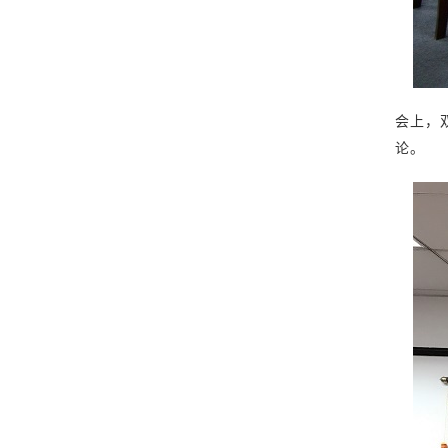
会上，
论。